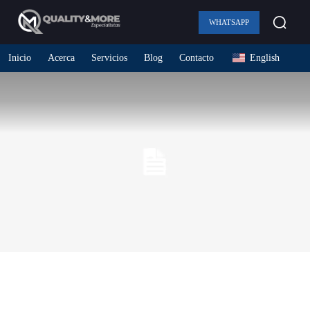
WHATSAPP
Inicio
Acerca
Servicios
Blog
Contacto
English
Sample Post Title!
Por
Author Name
August 9, 2026